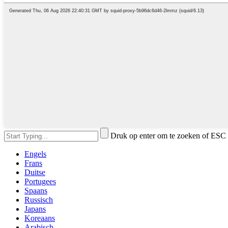
Druk op enter om te zoeken of ESC 
Engels
Frans
Duitse
Portugees
Spaans
Russisch
Japans
Koreaans
Arabisch